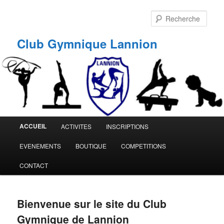
Aller
Aller
au
au
Rech
contenu
contenu
principal
secondaire
Club Gymnique Lannion
Menu
ACCUEIL
ACTIVITES
INSCRIPTIONS
principal
EVENEMENTS
BOUTIQUE
COMPETITIONS
CONTACT
Bienvenue sur le site du Club
Gymnique de Lannion